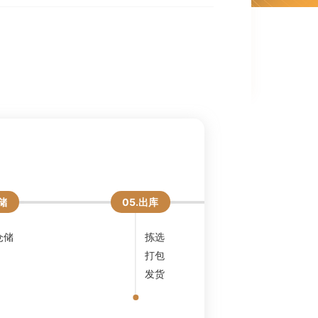
仓储
05.出库
06.尾程
仓储
拣选
派送
打包
发货