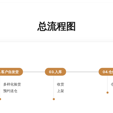
总流程图
2.客户自发货
03.入库
04.
多样化验货
收货
预约送仓
上架