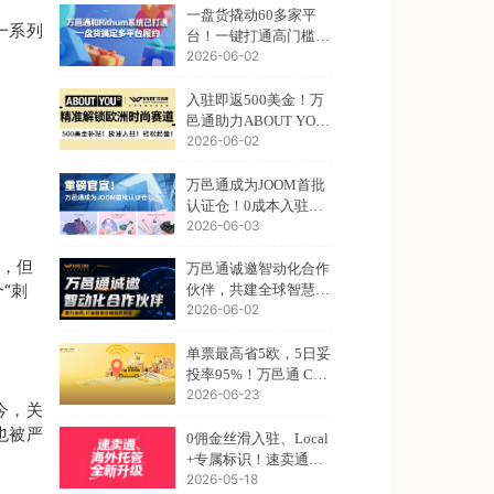
一盘货撬动60多家平
一系列
台！一键打通高门槛出
2026-06-02
海通道
入驻即返500美金！万
邑通助力ABOUT YOU
2026-06-02
卖家抢占欧洲时尚市场
万邑通成为JOOM首批
认证仓！0成本入驻！2
2026-06-03
天极速开店！
裹，但
万邑通诚邀智动化合作
“刺
伙伴，共建全球智慧仓
2026-06-02
储标杆
单票最高省5欧，5日妥
投率95%！万邑通 Cou
2026-06-23
ntry Skipping新增意大
今，关
利线
也被严
0佣金丝滑入驻、Local
+专属标识！速卖通美
2026-05-18
国海外托管权益大升级