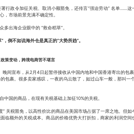
署行政令加征关税、取消小额豁免，还传言“强迫劳动” 名单……这
心，市场前景充满不确定性。
多出海企业眼中的 “救命稻草”。
”，倒不如说海外仓是真正的“大势所趋”。
政策变动，跨境电商苦不堪言
4日）晚间宣布，从2月4日起暂停接收从中国内地和中国香港寄出的包
港的包裹。很多卖家感叹，一夜的乌云散了，如过山车一般，那叫一个
自中国的商品，在现有关税基础上加征10%的关税。
度” 关税豁免，以高性价比的商品在美国市场占据了一席之地。但如
能面临额外的关税成本。商品的价格优势大打折扣，商家的利润空间