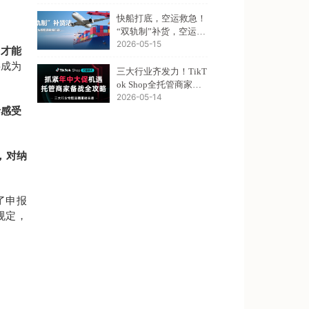
快船打底，空运救急！
“双轨制”补货，空运暴
2026-05-15
涨下的头程新解法
，才能
将成为
三大行业齐发力！TikT
ok Shop全托管商家年
2026-05-14
中促备战直播重磅开讲
者感受
，对纳
了申报
规定，