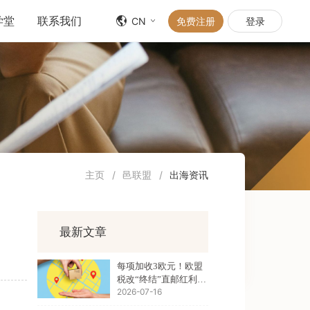
学堂
联系我们
CN
免费注册
登录
主页
/
邑联盟
/
出海资讯
最新文章
每项加收3欧元！欧盟
税改“终结”直邮红利，
2026-07-16
欧洲生意该怎么做？