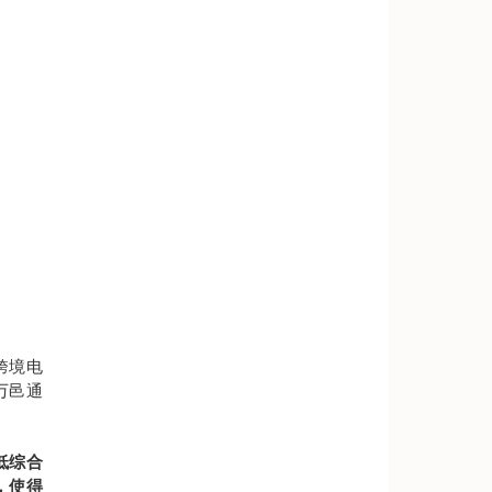
跨境电
万邑通
低综合
，使得