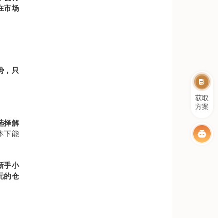
在市场
势，只
获取
方案
选择解
本下能
新手小
元的仓