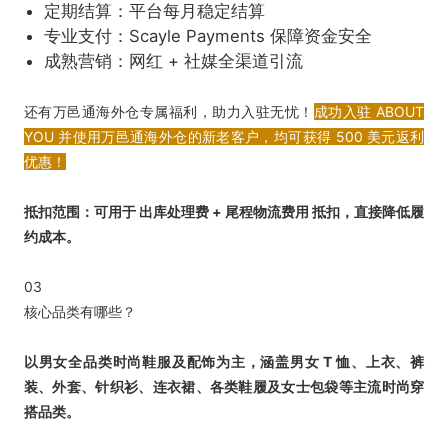
定期结算：平台每月稳定结算
专业支付：Scayle Payments 保障资金安全
成熟营销：网红 + 社媒全渠道引流
还有万邑通海外仓专属福利，助力入驻无忧！
成功入驻 ABOUT
YOU 并使用万邑通海外仓的新老客户，均可获得 500 美元返利
优惠！
抵扣范围：可用于 出库处理费 + 尾程物流费用 抵扣，直接降低履
约成本。
03
核心品类有哪些？
以男女全品类时尚鞋服及配饰为主，涵盖男女 T 恤、上衣、裤
装、外套、针织衫、连衣裙、各类鞋履及女士包袋等主流时尚穿
搭品类。